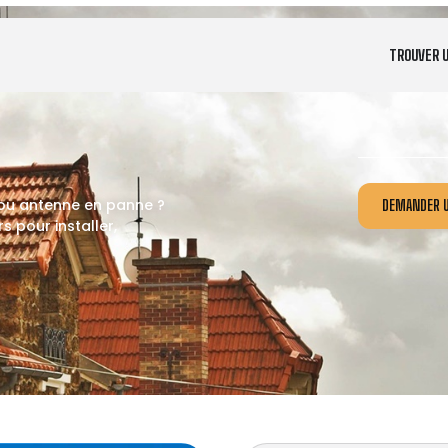
TROUVER 
 ou antenne en panne ?
DEMANDER U
 pour installer,