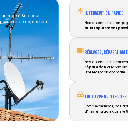
INTERVENTION RAPIDE
épannage à Saïx pour
g, syndics de copropriété,
Nos antennistes s'engag
plus rapidement poss
RÉGLAGES, RÉPARATION 
Nos antennistes réalisent 
réparation
et le rempl
une réception optimale.
TOUT TYPE D'ANTENNES 
Fort d'expérience, nos an
d'installation
dans le 8