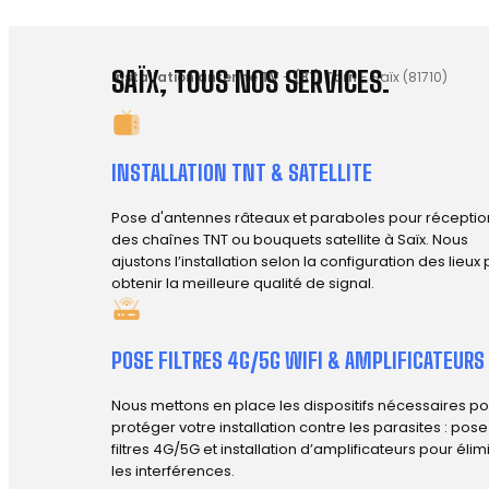
SAÏX, TOUS NOS SERVICES.
Installation antenne TV
-
(81) Tarn
-
Saïx (81710)
INSTALLATION TNT & SATELLITE
Pose d'antennes râteaux et paraboles pour réceptio
des chaînes TNT ou bouquets satellite à Saïx. Nous
ajustons l’installation selon la configuration des lieux
obtenir la meilleure qualité de signal.
POSE FILTRES 4G/5G WIFI & AMPLIFICATEURS
Nous mettons en place les dispositifs nécessaires po
protéger votre installation contre les parasites : pos
filtres 4G/5G et installation d’amplificateurs pour élim
les interférences.