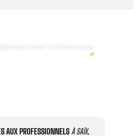
dépanneur à Saïx ? Contactez-nous.
Demander un devis
IÉS AUX PROFESSIONNELS
À SAÏX
.