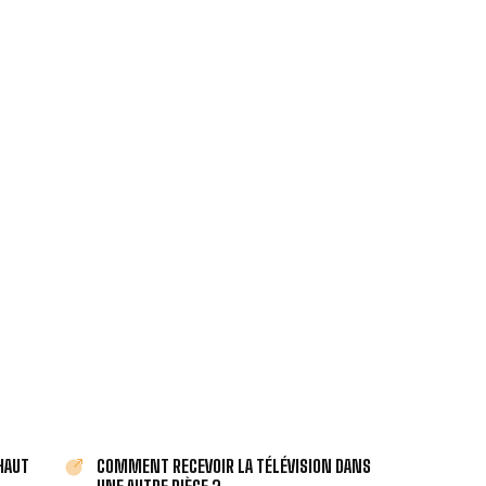
À SAÏX.
panne ou de l’installation.
meilleur prix.
 HAUT
COMMENT RECEVOIR LA TÉLÉVISION DANS