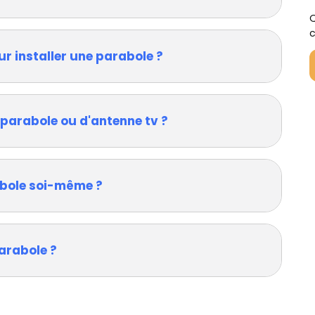
Q
c
ur installer une parabole ?
 parabole ou d'antenne tv ?
rabole soi-même ?
arabole ?