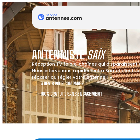
ANTENNISTE
SAÏX
Réception TV faible, chaînes qui disparaissent
Nous intervenons rapidement à Saïx et alentours
réparer ou régler votre antenne TV.
3 DEVIS POUR COMPARER
100% GRATUIT, SANS ENGAGEMENT