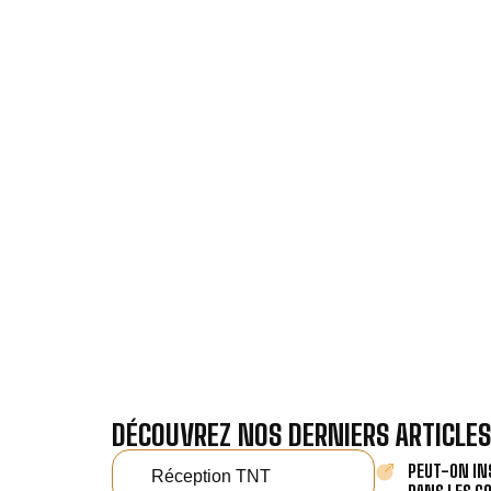
VOTRE 
Nos antennistes vous f
Recevez gra
DÉCOUVREZ NOS DERNIERS ARTICLES
PEUT-ON IN
Réception TNT