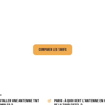
INSTALLATION ET DÉPANNAGE AU MEILLEUR PRIX 
ournissent
un devis au tarif le plus juste
, selon la nature de la 
tuitement
3 devis pour comparer
et effectuez vos travaux aux 
COMPARER LES TARIFS
.
STALLER UNE ANTENNE TNT
PARIS : À QUOI SERT L’ANTENNE EN