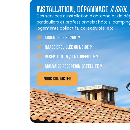
INSTALLATION, DÉPANNAGE
À SAÏX
.
Des services d’installation d’antenne et de d
particuliers et professionnels : hôtels, campin
logements collectifs, collectivités, etc.
ABSENCE DE SIGNAL ?
IMAGE BROUILLÉE OU NEIGE ?
RÉCEPTION TV / TNT DIFFICILE ?
MAUVAISE RÉCEPTION SATELLITE ?
NOUS CONTACTER