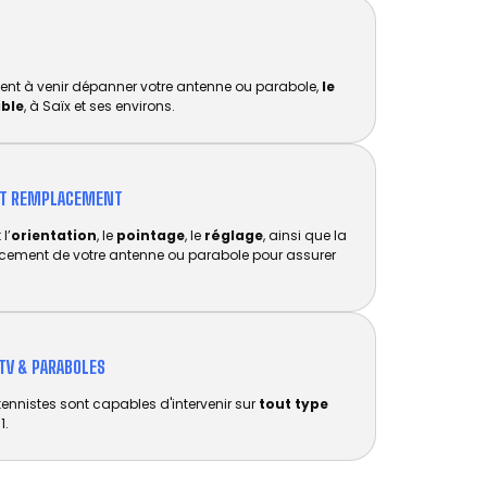
ent à venir dépanner votre antenne ou parabole,
le
ible
, à Saïx et ses environs.
ET REMPLACEMENT​
l’
orientation
, le
pointage
, le
réglage
, ainsi que la
acement de votre antenne ou parabole pour assurer
TV & PARABOLES
tennistes sont capables d'intervenir sur
tout type
1.