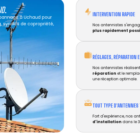
UD
.
INTERVENTION RAPIDE
dépannage à Uchaud pour
g, syndics de copropriété,
Nos antennistes s'engag
plus rapidement poss
RÉGLAGES, RÉPARATION 
Nos antennistes réalisent 
réparation
et le rempl
une réception optimale.
TOUT TYPE D'ANTENNES 
Fort d'expérience, nos an
d'installation
dans le 3