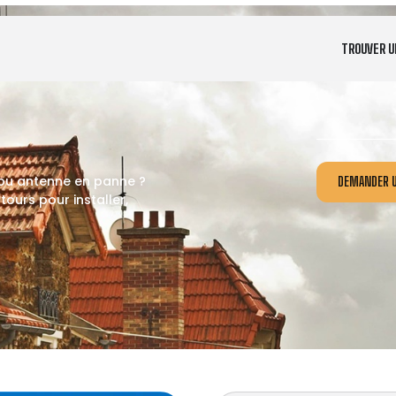
TROUVER U
 ou antenne en panne ?
DEMANDER U
ours pour installer,