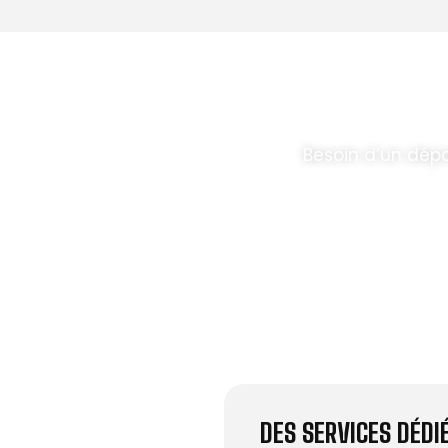
T PARABOLES
.
Besoin d’un dép
DES SERVICES DÉD