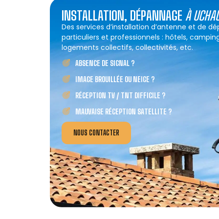
INSTALLATION, DÉPANNAGE
À UCHA
Des services d’installation d’antenne et de 
particuliers et professionnels : hôtels, campin
logements collectifs, collectivités, etc.
ABSENCE DE SIGNAL ?
IMAGE BROUILLÉE OU NEIGE ?
RÉCEPTION TV / TNT DIFFICILE ?
MAUVAISE RÉCEPTION SATELLITE ?
NOUS CONTACTER