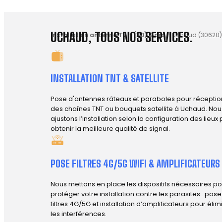
UCHAUD, TOUS NOS SERVICES.
Installation antenne TV
-
(30) Gard
-
Uchaud (30620)
INSTALLATION TNT & SATELLITE
Pose d'antennes râteaux et paraboles pour réceptio
des chaînes TNT ou bouquets satellite à Uchaud. Nou
ajustons l’installation selon la configuration des lieux
obtenir la meilleure qualité de signal.
POSE FILTRES 4G/5G WIFI & AMPLIFICATEURS
Nous mettons en place les dispositifs nécessaires po
protéger votre installation contre les parasites : pos
filtres 4G/5G et installation d’amplificateurs pour élim
les interférences.