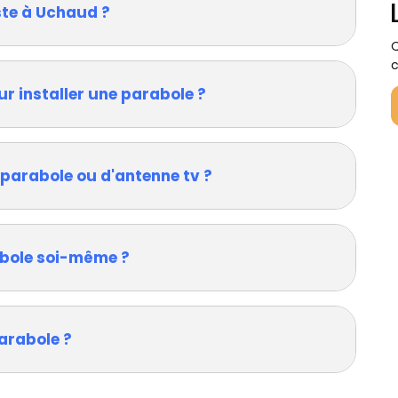
ste à Uchaud ?
Q
c
ur installer une parabole ?
 parabole ou d'antenne tv ?
rabole soi-même ?
arabole ?