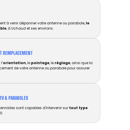
ent à venir dépanner votre antenne ou parabole,
le
ible
, à Uchaud et ses environs.
ET REMPLACEMENT​
l’
orientation
, le
pointage
, le
réglage
, ainsi que la
acement de votre antenne ou parabole pour assurer
TV & PARABOLES
tennistes sont capables d'intervenir sur
tout type
0.