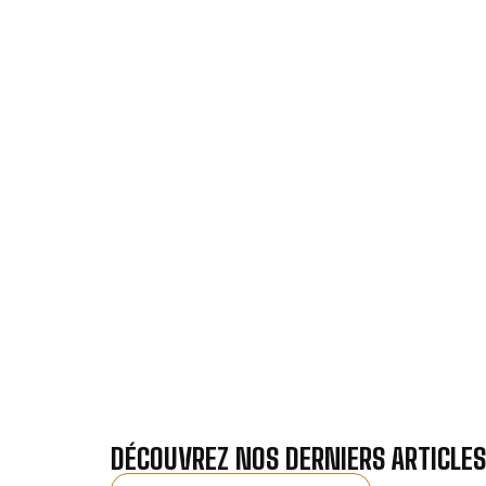
VOTRE I
Nos antennistes vous f
Recevez gra
DÉCOUVREZ NOS DERNIERS ARTICLES