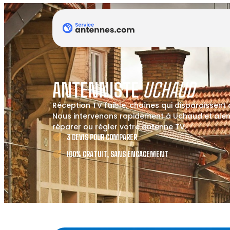
ANTENNISTE
UCHAUD
Réception TV faible, chaînes qui disparaissent
Nous intervenons rapidement à Uchaud et alent
réparer ou régler votre antenne TV.
3 DEVIS POUR COMPARER
100% GRATUIT, SANS ENGAGEMENT