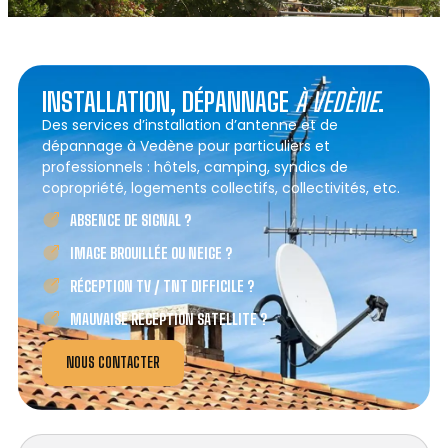
INSTALLATION, DÉPANNAGE
À VEDÈNE
.
Des services d’installation d’antenne et de
dépannage à Vedène pour particuliers et
professionnels : hôtels, camping, syndics de
copropriété, logements collectifs, collectivités, etc.
ABSENCE DE SIGNAL ?
IMAGE BROUILLÉE OU NEIGE ?
RÉCEPTION TV / TNT DIFFICILE ?
MAUVAISE RÉCEPTION SATELLITE ?
NOUS CONTACTER