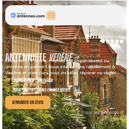
ANTENNISTE
VEDÈNE
Réception TV faible, chaînes qui disparaissent ou
antenne en panne ? Nous intervenons rapidement à
Vedène et alentours pour installer, réparer ou régler
votre antenne TV.
3 DEVIS POUR COMPARER
100% GRATUIT, SANS ENGAGEMENT
DEMANDER UN DEVIS
Tous les services