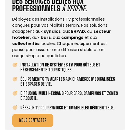
DES SERVICES DÉDIÉS AUX
PROFESSIONNELS
À VEDÈNE
.
Déployez des installations TV professionnelles
conçues pour vos réalités terrain. Nos solutions
s’adaptent aux
syndics
, aux
EHPAD
, au
secteur
hôtelier
, aux
bars
, aux
campings
et aux
collectivités
locales. Chaque équipement est
pensé pour assurer une diffusion stable et un
usage simple au quotidien.
INSTALLATION DE SYSTÈMES TV POUR HÔTELS ET
HÉBERGEMENTS TOURISTIQUES.
ÉQUIPEMENTS TV ADAPTÉS AUX CHAMBRES MÉDICALISÉES
ET ESPACES DE VIE.
DIFFUSION MULTI-ÉCRANS POUR BARS, CAMPINGS ET ZONES
D’ACCUEIL.
RÉSEAUX TV POUR SYNDICS ET IMMEUBLES RÉSIDENTIELS.
NOUS CONTACTER