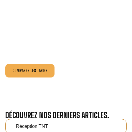
VOTRE INSTALLATION ET DÉPANNAGE AU
MEILLEUR PRIX À VEDÈNE.
Nos antennistes vous fournissent
un devis au tarif le
plus juste
, selon la nature de la panne ou de l’installation.
Recevez gratuitement
3 devis pour comparer
et
effectuez vos travaux aux meilleur prix.
COMPARER LES TARIFS
DÉCOUVREZ NOS DERNIERS ARTICLES.
Réception TNT