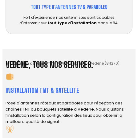
TOUT TYPE D'ANTENNES TV & PARABOLES
Fort d'expérience, nos antennistes sont capables
d'intervenir sur
tout type d'installation
dans le 84.
VEDÈNE, TOUS NOS SERVICES.
Installation antenne TV
-
(84) Vaucluse
-
Vedène (84270)
INSTALLATION TNT & SATELLITE
Pose d'antennes râteaux et paraboles pour réception des
chaînes TNT ou bouquets satellite à Vedène. Nous ajustons
l’installation selon la configuration des lieux pour obtenir la
meilleure qualité de signal.