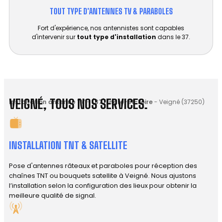
TOUT TYPE D'ANTENNES TV & PARABOLES
Fort d'expérience, nos antennistes sont capables
d'intervenir sur
tout type d'installation
dans le 37.
VEIGNÉ, TOUS NOS SERVICES.
Installation antenne TV
-
(37) Indre-et-Loire
-
Veigné (37250)
INSTALLATION TNT & SATELLITE
Pose d'antennes râteaux et paraboles pour réception des
chaînes TNT ou bouquets satellite à Veigné. Nous ajustons
l’installation selon la configuration des lieux pour obtenir la
meilleure qualité de signal.