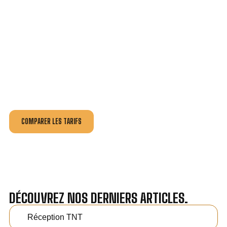
VOTRE INSTALLATION ET DÉPANNAGE AU
MEILLEUR PRIX À VEIGNÉ.
Nos antennistes vous fournissent
un devis au tarif le
plus juste
, selon la nature de la panne ou de l’installation.
Recevez gratuitement
3 devis pour comparer
et
effectuez vos travaux aux meilleur prix.
COMPARER LES TARIFS
DÉCOUVREZ NOS DERNIERS ARTICLES.
Réception TNT