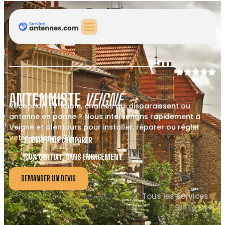
ANTENNISTE
VEIGNÉ
Réception TV faible, chaînes qui disparaissent ou
antenne en panne ? Nous intervenons rapidement à
Veigné et alentours pour installer, réparer ou régler
votre antenne TV.
3 DEVIS POUR COMPARER
100% GRATUIT, SANS ENGAGEMENT
DEMANDER UN DEVIS
Tous les services