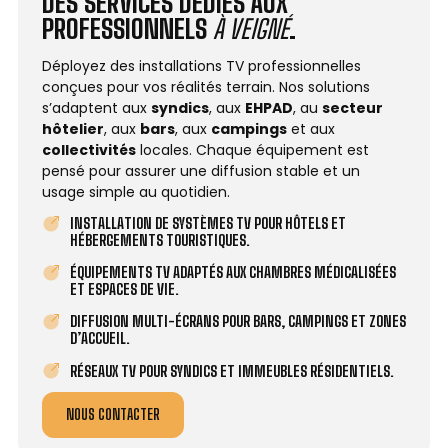
DES SERVICES DÉDIÉS AUX
PROFESSIONNELS
À VEIGNÉ
.
Déployez des installations TV professionnelles
conçues pour vos réalités terrain. Nos solutions
s’adaptent aux
syndics
, aux
EHPAD
, au
secteur
hôtelier
, aux
bars
, aux
campings
et aux
collectivités
locales. Chaque équipement est
pensé pour assurer une diffusion stable et un
usage simple au quotidien.
INSTALLATION DE SYSTÈMES TV POUR HÔTELS ET
HÉBERGEMENTS TOURISTIQUES.
ÉQUIPEMENTS TV ADAPTÉS AUX CHAMBRES MÉDICALISÉES
ET ESPACES DE VIE.
DIFFUSION MULTI-ÉCRANS POUR BARS, CAMPINGS ET ZONES
D’ACCUEIL.
RÉSEAUX TV POUR SYNDICS ET IMMEUBLES RÉSIDENTIELS.
NOUS CONTACTER