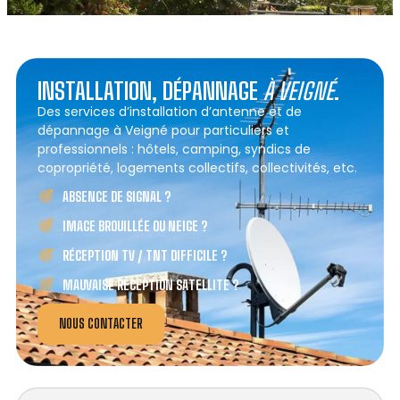
INSTALLATION, DÉPANNAGE
À VEIGNÉ
.
Des services d’installation d’antenne et de
dépannage à Veigné pour particuliers et
professionnels : hôtels, camping, syndics de
copropriété, logements collectifs, collectivités, etc.
ABSENCE DE SIGNAL ?
IMAGE BROUILLÉE OU NEIGE ?
RÉCEPTION TV / TNT DIFFICILE ?
MAUVAISE RÉCEPTION SATELLITE ?
NOUS CONTACTER