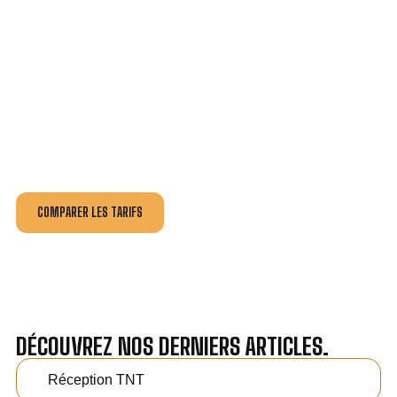
VOTRE INSTALLATION ET DÉPANNAGE AU
MEILLEUR PRIX À ARRADON.
Nos antennistes vous fournissent
un devis au tarif le
plus juste
, selon la nature de la panne ou de l’installation.
Recevez gratuitement
3 devis pour comparer
et
effectuez vos travaux aux meilleur prix.
COMPARER LES TARIFS
DÉCOUVREZ NOS DERNIERS ARTICLES.
Réception TNT