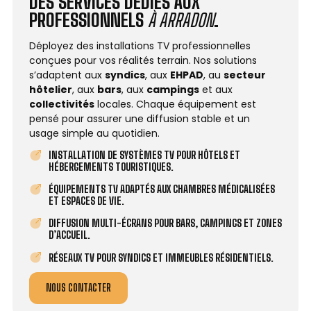
DES SERVICES DÉDIÉS AUX
PROFESSIONNELS
À ARRADON
.
Déployez des installations TV professionnelles
conçues pour vos réalités terrain. Nos solutions
s’adaptent aux
syndics
, aux
EHPAD
, au
secteur
hôtelier
, aux
bars
, aux
campings
et aux
collectivités
locales. Chaque équipement est
pensé pour assurer une diffusion stable et un
usage simple au quotidien.
INSTALLATION DE SYSTÈMES TV POUR HÔTELS ET
HÉBERGEMENTS TOURISTIQUES.
ÉQUIPEMENTS TV ADAPTÉS AUX CHAMBRES MÉDICALISÉES
ET ESPACES DE VIE.
DIFFUSION MULTI-ÉCRANS POUR BARS, CAMPINGS ET ZONES
D’ACCUEIL.
RÉSEAUX TV POUR SYNDICS ET IMMEUBLES RÉSIDENTIELS.
NOUS CONTACTER