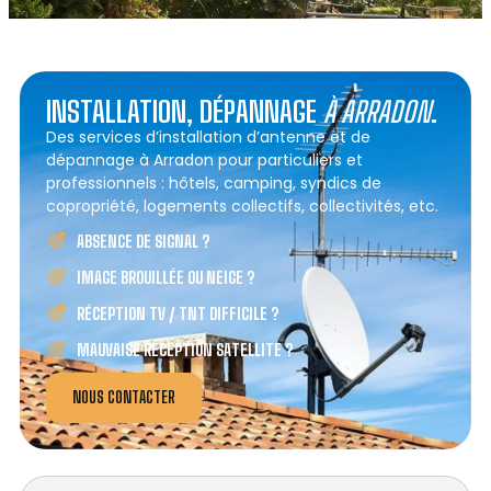
INSTALLATION, DÉPANNAGE
À ARRADON
.
Des services d’installation d’antenne et de
dépannage à Arradon pour particuliers et
professionnels : hôtels, camping, syndics de
copropriété, logements collectifs, collectivités, etc.
ABSENCE DE SIGNAL ?
IMAGE BROUILLÉE OU NEIGE ?
RÉCEPTION TV / TNT DIFFICILE ?
MAUVAISE RÉCEPTION SATELLITE ?
NOUS CONTACTER