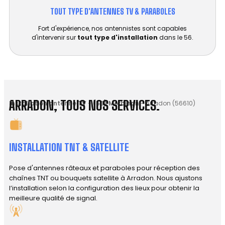
TOUT TYPE D'ANTENNES TV & PARABOLES
Fort d'expérience, nos antennistes sont capables
d'intervenir sur
tout type d'installation
dans le 56.
ARRADON, TOUS NOS SERVICES.
Installation antenne TV
-
(56) Morbihan
-
Arradon (56610)
INSTALLATION TNT & SATELLITE
Pose d'antennes râteaux et paraboles pour réception des
chaînes TNT ou bouquets satellite à Arradon. Nous ajustons
l’installation selon la configuration des lieux pour obtenir la
meilleure qualité de signal.