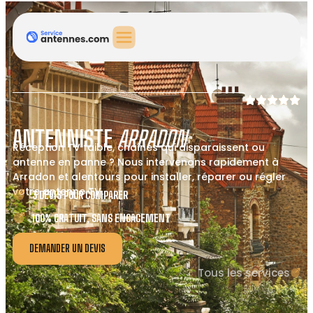
ANTENNISTE
ARRADON
Réception TV faible, chaînes qui disparaissent ou
antenne en panne ? Nous intervenons rapidement à
Arradon et alentours pour installer, réparer ou régler
votre antenne TV.
3 DEVIS POUR COMPARER
100% GRATUIT, SANS ENGAGEMENT
DEMANDER UN DEVIS
Tous les services