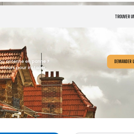
TROUVER U
 ou antenne en panne ?
DEMANDER U
tours pour installer,