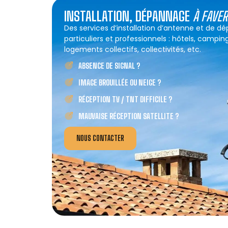
INSTALLATION, DÉPANNAGE
À FAVE
Des services d’installation d’antenne et de 
particuliers et professionnels : hôtels, campin
logements collectifs, collectivités, etc.
ABSENCE DE SIGNAL ?
IMAGE BROUILLÉE OU NEIGE ?
RÉCEPTION TV / TNT DIFFICILE ?
MAUVAISE RÉCEPTION SATELLITE ?
NOUS CONTACTER