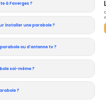
ste à Faverges ?
Q
c
ur installer une parabole ?
 parabole ou d'antenne tv ?
rabole soi-même ?
arabole ?