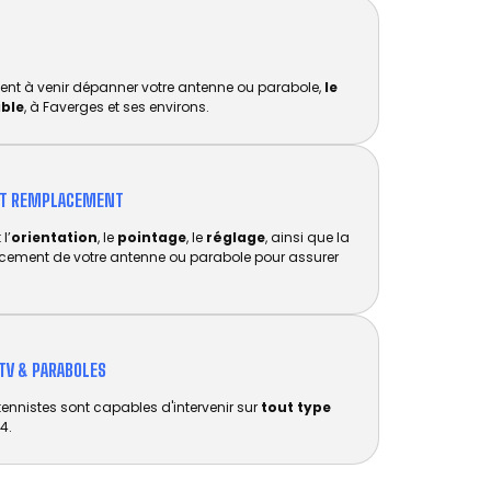
ent à venir dépanner votre antenne ou parabole,
le
ible
, à Faverges et ses environs.
ET REMPLACEMENT​
l’
orientation
, le
pointage
, le
réglage
, ainsi que la
acement de votre antenne ou parabole pour assurer
TV & PARABOLES
tennistes sont capables d'intervenir sur
tout type
4.