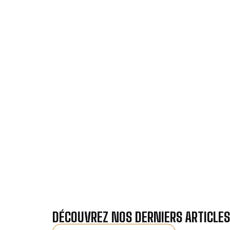
VOTRE IN
Nos antennistes vous f
Recevez gra
DÉCOUVREZ NOS DERNIERS ARTICLES