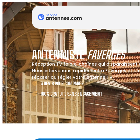
ANTENNISTE
FAVERGES
Réception TV faible, chaînes qui disparaissent
Nous intervenons rapidement à Faverges et alen
réparer ou régler votre antenne TV.
3 DEVIS POUR COMPARER
100% GRATUIT, SANS ENGAGEMENT