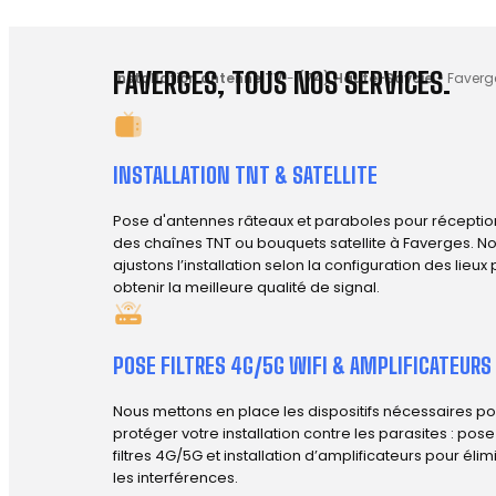
FAVERGES, TOUS NOS SERVICES.
Installation antenne TV
-
(74) Haute-Savoie
-
Faverg
INSTALLATION TNT & SATELLITE
Pose d'antennes râteaux et paraboles pour réceptio
des chaînes TNT ou bouquets satellite à Faverges. N
ajustons l’installation selon la configuration des lieux
obtenir la meilleure qualité de signal.
POSE FILTRES 4G/5G WIFI & AMPLIFICATEURS
Nous mettons en place les dispositifs nécessaires po
protéger votre installation contre les parasites : pos
filtres 4G/5G et installation d’amplificateurs pour élim
les interférences.