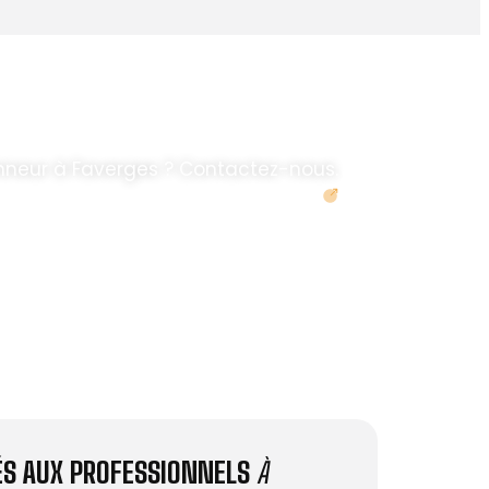
nneur à Faverges ? Contactez-nous.
Demander un devis
IÉS AUX PROFESSIONNELS
À