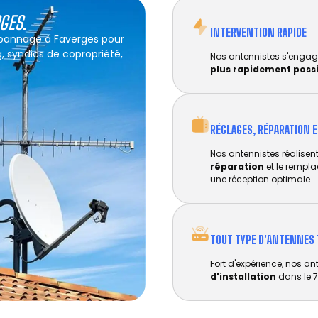
RGES
.
INTERVENTION RAPIDE
dépannage à Faverges pour
g, syndics de copropriété,
Nos antennistes s'engag
plus rapidement poss
RÉGLAGES, RÉPARATION 
Nos antennistes réalisent 
réparation
et le rempl
une réception optimale.
TOUT TYPE D'ANTENNES 
Fort d'expérience, nos an
d'installation
dans le 7