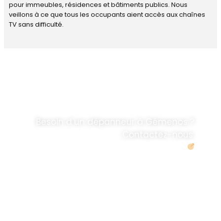
pour immeubles, résidences et bâtiments publics. Nous
veillons à ce que tous les occupants aient accès aux chaînes
TV sans difficulté.
DÉPANNAGE RAPIDE
ANTENNE TV ET
PARABOLES
.
Besoin d’un dépanneur à Gémenos ?
Contactez-nous.
Demander un devis