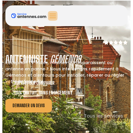
ANTENNISTE
GÉMENOS
Réception TV faible, chaînes qui disparaissent ou
antenne en panne ? Nous intervenons rapidement à
Gémenos et alentours pour installer, réparer ou régler
votre antenne TV.
3 DEVIS POUR COMPARER
100% GRATUIT, SANS ENGAGEMENT
DEMANDER UN DEVIS
Tous les services