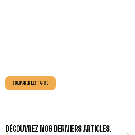
VOTRE INSTALLATION ET DÉPANNAGE AU
MEILLEUR PRIX À GÉMENOS.
Nos antennistes vous fournissent
un devis au tarif le
plus juste
, selon la nature de la panne ou de l’installation.
Recevez gratuitement
3 devis pour comparer
et
effectuez vos travaux aux meilleur prix.
COMPARER LES TARIFS
DÉCOUVREZ NOS DERNIERS ARTICLES.