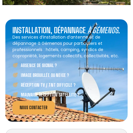
INSTALLATION, DÉPANNAGE
À GÉMENOS
.
Des services d’installation d’antenne et de
dépannage à Gémenos pour particuliers et
professionnels : hôtels, camping, syndics de
copropriété, logements collectifs, collectivités, etc.
ABSENCE DE SIGNAL ?
IMAGE BROUILLÉE OU NEIGE ?
RÉCEPTION TV / TNT DIFFICILE ?
MAUVAISE RÉCEPTION SATELLITE ?
NOUS CONTACTER