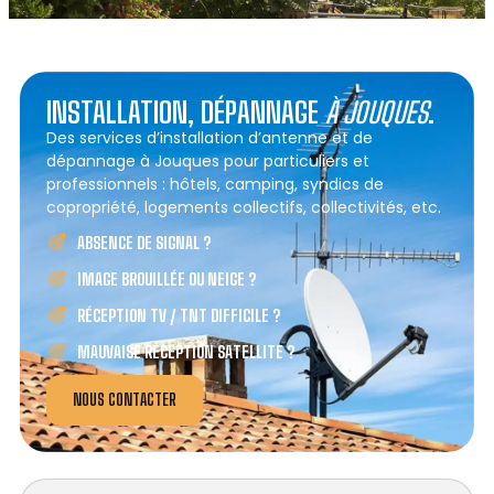
INSTALLATION, DÉPANNAGE
À JOUQUES
.
Des services d’installation d’antenne et de
dépannage à Jouques pour particuliers et
professionnels : hôtels, camping, syndics de
copropriété, logements collectifs, collectivités, etc.
ABSENCE DE SIGNAL ?
IMAGE BROUILLÉE OU NEIGE ?
RÉCEPTION TV / TNT DIFFICILE ?
MAUVAISE RÉCEPTION SATELLITE ?
NOUS CONTACTER