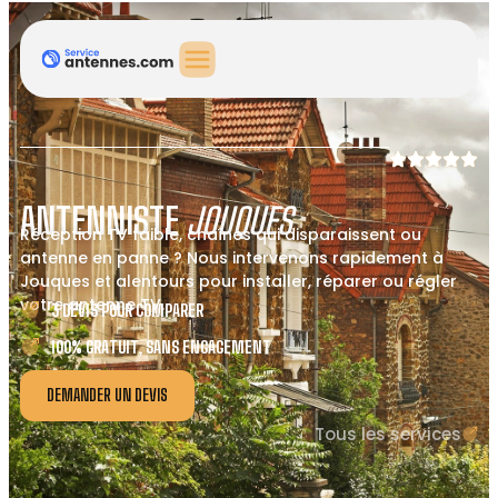
ANTENNISTE
JOUQUES
Réception TV faible, chaînes qui disparaissent ou
antenne en panne ? Nous intervenons rapidement à
Jouques et alentours pour installer, réparer ou régler
votre antenne TV.
3 DEVIS POUR COMPARER
100% GRATUIT, SANS ENGAGEMENT
DEMANDER UN DEVIS
Tous les services