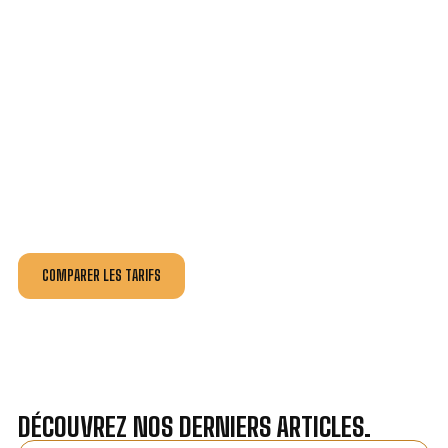
VOTRE INSTALLATION ET DÉPANNAGE AU
MEILLEUR PRIX À JOUQUES.
Nos antennistes vous fournissent
un devis au tarif le
plus juste
, selon la nature de la panne ou de l’installation.
Recevez gratuitement
3 devis pour comparer
et
effectuez vos travaux aux meilleur prix.
COMPARER LES TARIFS
DÉCOUVREZ NOS DERNIERS ARTICLES.