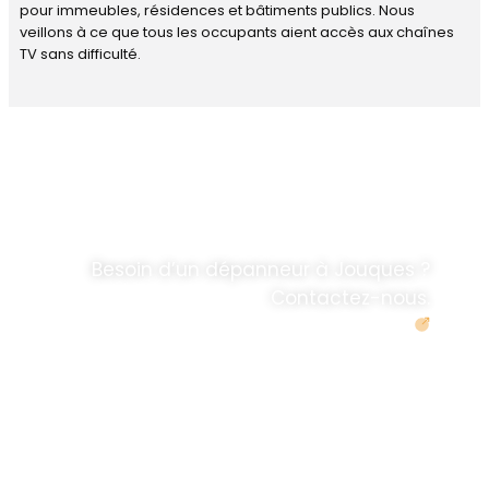
pour immeubles, résidences et bâtiments publics. Nous
veillons à ce que tous les occupants aient accès aux chaînes
TV sans difficulté.
DÉPANNAGE RAPIDE
ANTENNE TV ET
PARABOLES
.
Besoin d’un dépanneur à Jouques ?
Contactez-nous.
Demander un devis