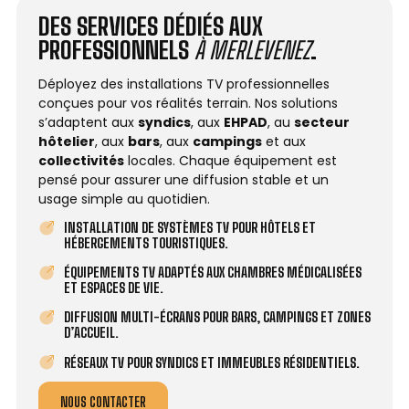
DES SERVICES DÉDIÉS AUX
PROFESSIONNELS
À MERLEVENEZ
.
Déployez des installations TV professionnelles
conçues pour vos réalités terrain. Nos solutions
s’adaptent aux
syndics
, aux
EHPAD
, au
secteur
hôtelier
, aux
bars
, aux
campings
et aux
collectivités
locales. Chaque équipement est
pensé pour assurer une diffusion stable et un
usage simple au quotidien.
INSTALLATION DE SYSTÈMES TV POUR HÔTELS ET
HÉBERGEMENTS TOURISTIQUES.
ÉQUIPEMENTS TV ADAPTÉS AUX CHAMBRES MÉDICALISÉES
ET ESPACES DE VIE.
DIFFUSION MULTI-ÉCRANS POUR BARS, CAMPINGS ET ZONES
D’ACCUEIL.
RÉSEAUX TV POUR SYNDICS ET IMMEUBLES RÉSIDENTIELS.
NOUS CONTACTER