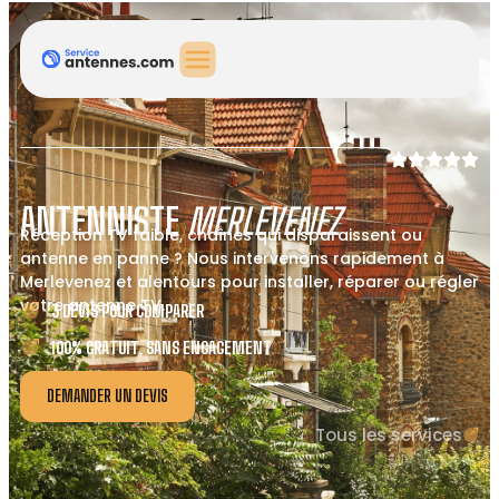
ANTENNISTE
MERLEVENEZ
Réception TV faible, chaînes qui disparaissent ou
antenne en panne ? Nous intervenons rapidement à
Merlevenez et alentours pour installer, réparer ou régler
votre antenne TV.
3 DEVIS POUR COMPARER
100% GRATUIT, SANS ENGAGEMENT
DEMANDER UN DEVIS
Tous les services