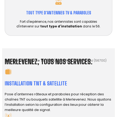
TOUT TYPE D'ANTENNES TV & PARABOLES
Fort d'expérience, nos antennistes sont capables
d'intervenir sur
tout type d'installation
dans le 56.
MERLEVENEZ, TOUS NOS SERVICES.
Installation antenne TV
-
(56) Morbihan
-
Merlevenez (56700)
INSTALLATION TNT & SATELLITE
Pose d'antennes râteaux et paraboles pour réception des
chaînes TNT ou bouquets satellite à Merlevenez. Nous ajustons
l’installation selon la configuration des lieux pour obtenir la
meilleure qualité de signal.