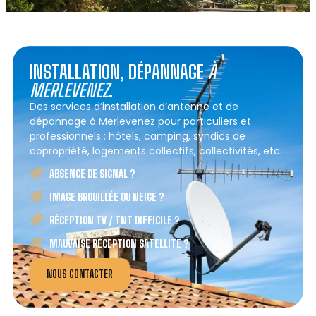
INSTALLATION, DÉPANNAGE
À
MERLEVENEZ
.
Des services d’installation d’antenne et de
dépannage à Merlevenez pour particuliers et
professionnels : hôtels, camping, syndics de
copropriété, logements collectifs, collectivités, etc.
ABSENCE DE SIGNAL ?
IMAGE BROUILLÉE OU NEIGE ?
RÉCEPTION TV / TNT DIFFICILE ?
MAUVAISE RÉCEPTION SATELLITE ?
NOUS CONTACTER