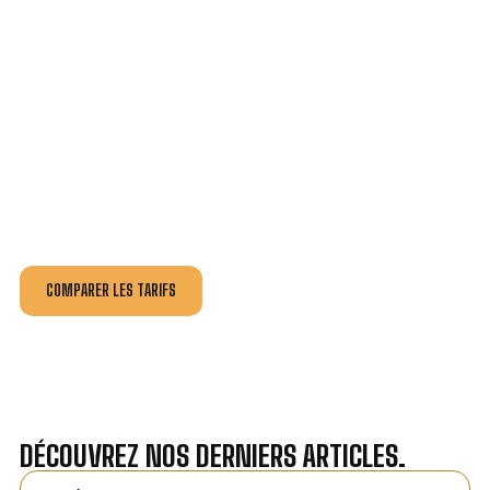
VOTRE INSTALLATION ET DÉPANNAGE AU
MEILLEUR PRIX À MERLEVENEZ.
Nos antennistes vous fournissent
un devis au tarif le
plus juste
, selon la nature de la panne ou de l’installation.
Recevez gratuitement
3 devis pour comparer
et
effectuez vos travaux aux meilleur prix.
COMPARER LES TARIFS
DÉCOUVREZ NOS DERNIERS ARTICLES.