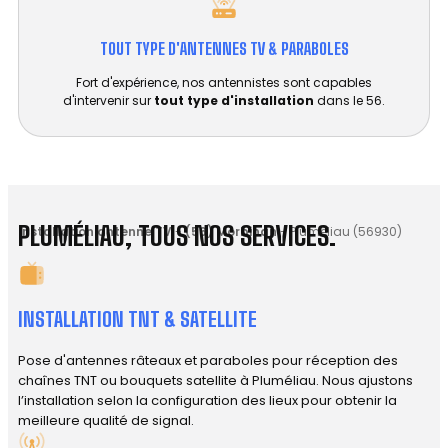
TOUT TYPE D'ANTENNES TV & PARABOLES
Fort d'expérience, nos antennistes sont capables
d'intervenir sur
tout type d'installation
dans le 56.
PLUMÉLIAU, TOUS NOS SERVICES.
Installation antenne TV
-
(56) Morbihan
-
Pluméliau (56930)
INSTALLATION TNT & SATELLITE
Pose d'antennes râteaux et paraboles pour réception des
chaînes TNT ou bouquets satellite à Pluméliau. Nous ajustons
l’installation selon la configuration des lieux pour obtenir la
meilleure qualité de signal.