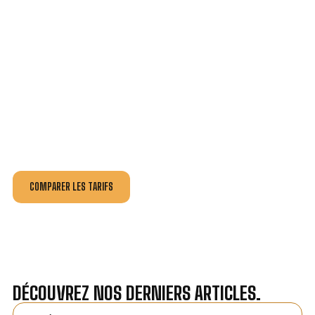
VOTRE INSTALLATION ET DÉPANNAGE AU
MEILLEUR PRIX À PLUMÉLIAU.
Nos antennistes vous fournissent
un devis au tarif le
plus juste
, selon la nature de la panne ou de l’installation.
Recevez gratuitement
3 devis pour comparer
et
effectuez vos travaux aux meilleur prix.
COMPARER LES TARIFS
DÉCOUVREZ NOS DERNIERS ARTICLES.