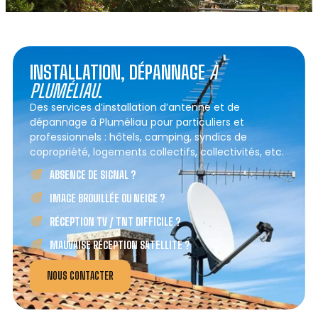
INSTALLATION, DÉPANNAGE
À
PLUMÉLIAU
.
Des services d’installation d’antenne et de
dépannage à Pluméliau pour particuliers et
professionnels : hôtels, camping, syndics de
copropriété, logements collectifs, collectivités, etc.
ABSENCE DE SIGNAL ?
IMAGE BROUILLÉE OU NEIGE ?
RÉCEPTION TV / TNT DIFFICILE ?
MAUVAISE RÉCEPTION SATELLITE ?
NOUS CONTACTER