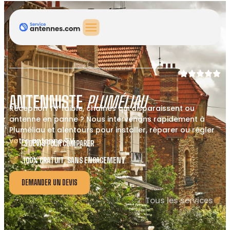
ANTENNISTE
PLUMÉLIAU
Réception TV faible, chaînes qui disparaissent ou
antenne en panne ? Nous intervenons rapidement à
Pluméliau et alentours pour installer, réparer ou régler
votre antenne TV.
3 DEVIS POUR COMPARER
100% GRATUIT, SANS ENGAGEMENT
DEMANDER UN DEVIS
Tous les services