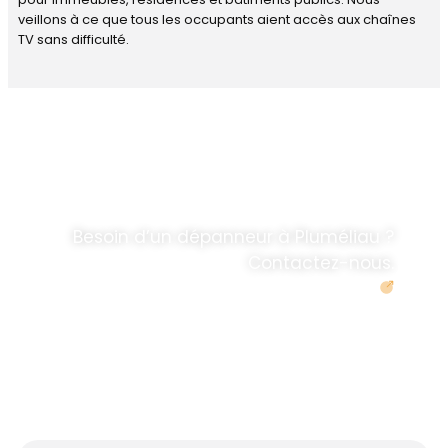
veillons à ce que tous les occupants aient accès aux chaînes
TV sans difficulté.
DÉPANNAGE RAPIDE
ANTENNE TV ET
PARABOLES
.
Besoin d’un dépanneur à Pluméliau ?
Contactez-nous.
Demander un devis