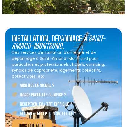
INSTALLATION, DÉPANNAGE
À SAINT-
AMAND-MONTROND
.
Des services d’installation d’antenne et de
dépannage à Saint-Amand-Montrond pour
particuliers et professionnels : hôtels, camping,
syndics de copropriété, logements collectifs,
collectivités, etc.
ABSENCE DE SIGNAL ?
IMAGE BROUILLÉE OU NEIGE ?
RÉCEPTION TV / TNT DIFFICILE ?
MAUVAISE RÉCEPTION SATELLITE ?
NOUS CONTACTER