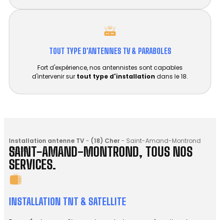
TOUT TYPE D'ANTENNES TV & PARABOLES
Fort d'expérience, nos antennistes sont capables
d'intervenir sur
tout type d'installation
dans le 18.
Installation antenne TV
-
(18) Cher
-
Saint-Amand-Montrond
SAINT-AMAND-MONTROND, TOUS NOS
(18200)
SERVICES.
INSTALLATION TNT & SATELLITE