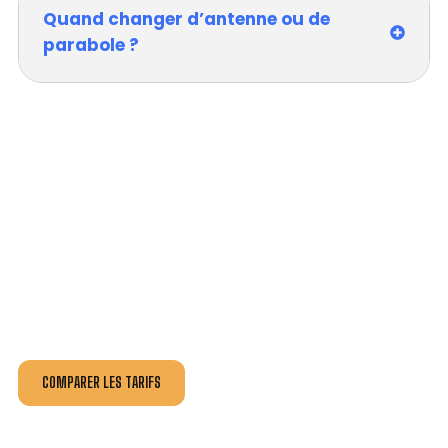
Quand changer d’antenne ou de
parabole ?
VOTRE INSTALLATION ET DÉPANNAGE AU
MEILLEUR PRIX À SAINT-AMAND-MONTROND.
Nos antennistes vous fournissent
un devis au tarif le
plus juste
, selon la nature de la panne ou de l’installation.
Recevez gratuitement
3 devis pour comparer
et
effectuez vos travaux aux meilleur prix.
COMPARER LES TARIFS