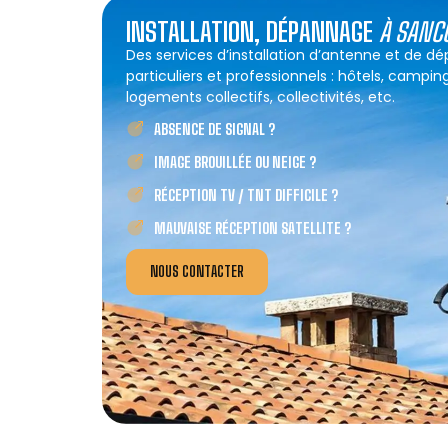
INSTALLATION, DÉPANNAGE
À SANC
Des services d’installation d’antenne et de 
particuliers et professionnels : hôtels, campin
logements collectifs, collectivités, etc.
ABSENCE DE SIGNAL ?
IMAGE BROUILLÉE OU NEIGE ?
RÉCEPTION TV / TNT DIFFICILE ?
MAUVAISE RÉCEPTION SATELLITE ?
NOUS CONTACTER