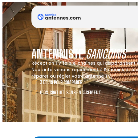
ANTENNISTE
SANCOINS
Réception TV faible, chaînes qui disparaissent
Nous intervenons rapidement à Sancoins et alen
réparer ou régler votre antenne TV.
3 DEVIS POUR COMPARER
100% GRATUIT, SANS ENGAGEMENT