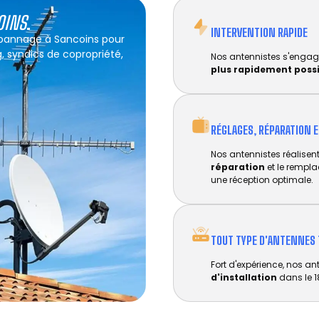
OINS
.
INTERVENTION RAPIDE
dépannage à Sancoins pour
g, syndics de copropriété,
Nos antennistes s'engag
plus rapidement poss
RÉGLAGES, RÉPARATION 
Nos antennistes réalisent 
réparation
et le rempl
une réception optimale.
TOUT TYPE D'ANTENNES 
Fort d'expérience, nos an
d'installation
dans le 1