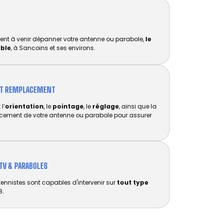
ent à venir dépanner votre antenne ou parabole,
le
ible
, à Sancoins et ses environs.
ET REMPLACEMENT​
l’
orientation
, le
pointage
, le
réglage
, ainsi que la
acement de votre antenne ou parabole pour assurer
TV & PARABOLES
tennistes sont capables d'intervenir sur
tout type
8.