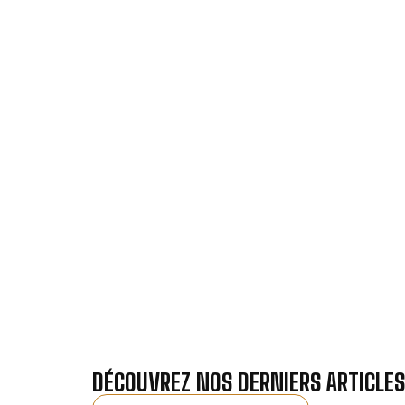
VOTRE IN
Nos antennistes vous f
Recevez gra
DÉCOUVREZ NOS DERNIERS ARTICLES