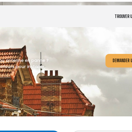
TROUVER 
 ou antenne en panne ?
DEMANDER U
tours pour installer,