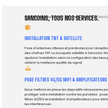
SANCOINS, TOUS NOS SERVICES.
Installation antenne TV
-
(18) Cher
-
Sancoins (18600
INSTALLATION TNT & SATELLITE
Pose d'antennes râteaux et paraboles pour réceptio
des chaînes TNT ou bouquets satellite à Sancoins. N
ajustons l’installation selon la configuration des lieux
obtenir la meilleure qualité de signal.
POSE FILTRES 4G/5G WIFI & AMPLIFICATEURS
Nous mettons en place les dispositifs nécessaires po
protéger votre installation contre les parasites : pos
filtres 4G/5G et installation d’amplificateurs pour élim
les interférences.