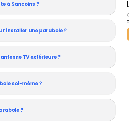
ste à Sancoins ?
Q
c
ur installer une parabole ?
 antenne TV extérieure ?
rabole soi-même ?
arabole ?