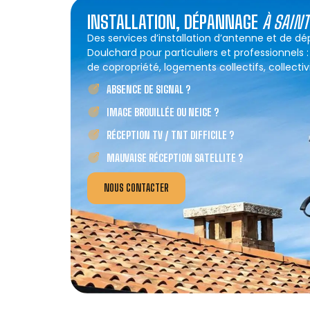
INSTALLATION, DÉPANNAGE
À SAIN
Des services d’installation d’antenne et de d
Doulchard pour particuliers et professionnels 
de copropriété, logements collectifs, collectivi
ABSENCE DE SIGNAL ?
IMAGE BROUILLÉE OU NEIGE ?
RÉCEPTION TV / TNT DIFFICILE ?
MAUVAISE RÉCEPTION SATELLITE ?
NOUS CONTACTER