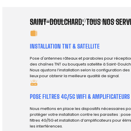
SAINT-DOULCHARD, TOUS NOS SERVI
Installation antenne TV
-
(18) Cher
-
Saint-Doulchard 
INSTALLATION TNT & SATELLITE
Pose d'antennes râteaux et paraboles pour réceptio
des chaînes TNT ou bouquets satellite à Saint-Doulch
Nous ajustons l’installation selon la configuration des
lieux pour obtenir la meilleure qualité de signal.
POSE FILTRES 4G/5G WIFI & AMPLIFICATEURS
Nous mettons en place les dispositifs nécessaires po
protéger votre installation contre les parasites : pos
filtres 4G/5G et installation d’amplificateurs pour élim
les interférences.