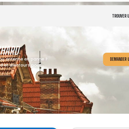
TROUVER 
CHARD
 ou antenne en panne ?
DEMANDER U
d et alentours pour