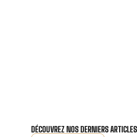
VOTRE INSTAL
Nos antennistes vous f
Recevez gra
DÉCOUVREZ NOS DERNIERS ARTICLES