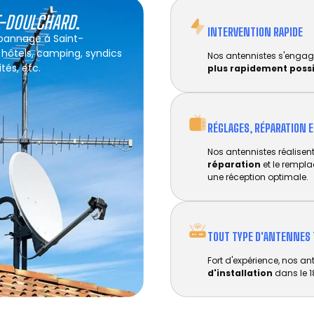
T-DOULCHARD
.
INTERVENTION RAPIDE
épannage à Saint-
: hôtels, camping, syndics
Nos antennistes s'engag
tés, etc.
plus rapidement poss
RÉGLAGES, RÉPARATION 
Nos antennistes réalisent 
réparation
et le rempl
une réception optimale.
TOUT TYPE D'ANTENNES 
Fort d'expérience, nos an
d'installation
dans le 1