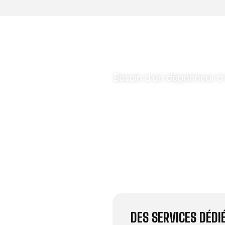
T PARABOLES
.
Besoin d’un dépanneur à
DES SERVICES DÉD