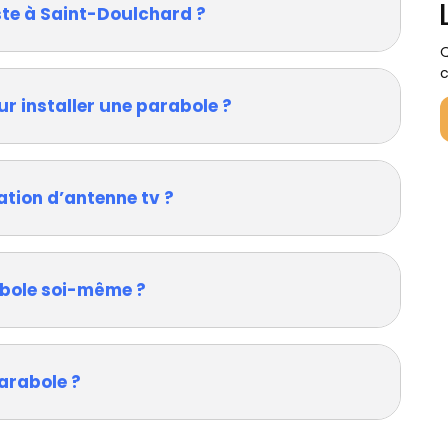
ste à Saint-Doulchard ?
Q
c
ur installer une parabole ?
ation d’antenne tv ?
rabole soi-même ?
arabole ?