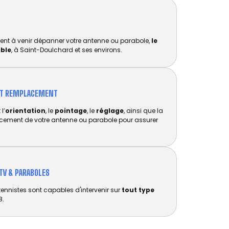
ent à venir dépanner votre antenne ou parabole,
le
ible
, à Saint-Doulchard et ses environs.
ET REMPLACEMENT​
l’
orientation
, le
pointage
, le
réglage
, ainsi que la
acement de votre antenne ou parabole pour assurer
TV & PARABOLES
tennistes sont capables d'intervenir sur
tout type
8.