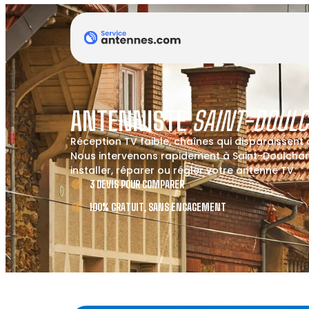
ANTENNISTE
SAINT-DOUL
Réception TV faible, chaînes qui disparaissent
Nous intervenons rapidement à Saint-Doulchar
installer, réparer ou régler votre antenne TV.
3 DEVIS POUR COMPARER
100% GRATUIT, SANS ENGAGEMENT