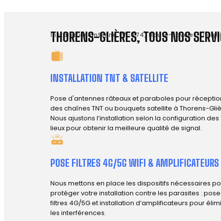
THORENS-GLIÈRES, TOUS NOS SERVI
Installation antenne TV
-
(74) Haute-Savoie
-
Thoren
INSTALLATION TNT & SATELLITE
Pose d'antennes râteaux et paraboles pour réceptio
des chaînes TNT ou bouquets satellite à Thorens-Gliè
Nous ajustons l’installation selon la configuration des
lieux pour obtenir la meilleure qualité de signal.
POSE FILTRES 4G/5G WIFI & AMPLIFICATEURS
Nous mettons en place les dispositifs nécessaires po
protéger votre installation contre les parasites : pos
filtres 4G/5G et installation d’amplificateurs pour élim
les interférences.