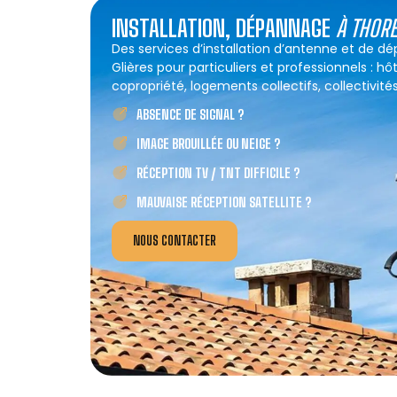
INSTALLATION, DÉPANNAGE
À THOR
Des services d’installation d’antenne et de 
Glières pour particuliers et professionnels : h
copropriété, logements collectifs, collectivités
ABSENCE DE SIGNAL ?
IMAGE BROUILLÉE OU NEIGE ?
RÉCEPTION TV / TNT DIFFICILE ?
MAUVAISE RÉCEPTION SATELLITE ?
NOUS CONTACTER