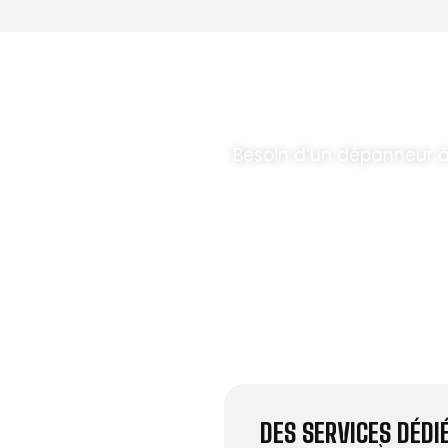
T PARABOLES
.
Besoin d’un dépanneur à
DES SERVICES DÉD