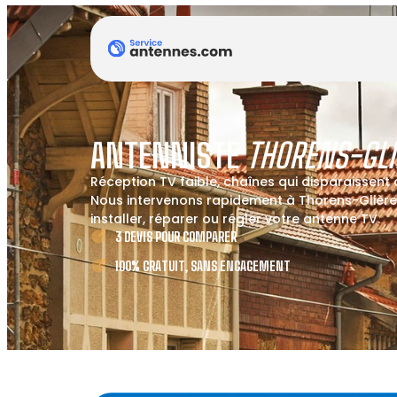
ANTENNISTE
THORENS-GLI
Réception TV faible, chaînes qui disparaissent
Nous intervenons rapidement à Thorens-Glière
installer, réparer ou régler votre antenne TV.
3 DEVIS POUR COMPARER
100% GRATUIT, SANS ENGAGEMENT