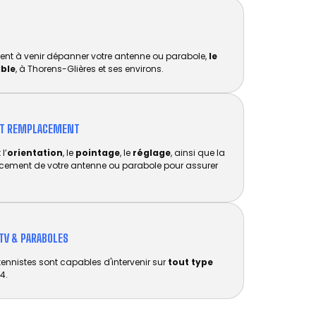
ent à venir dépanner votre antenne ou parabole,
le
ible
, à Thorens-Glières et ses environs.
ET REMPLACEMENT​
l’
orientation
, le
pointage
, le
réglage
, ainsi que la
acement de votre antenne ou parabole pour assurer
TV & PARABOLES
tennistes sont capables d'intervenir sur
tout type
4.