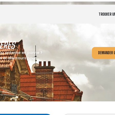
TROUVER U
ÈRES
 ou antenne en panne ?
DEMANDER U
s et alentours pour