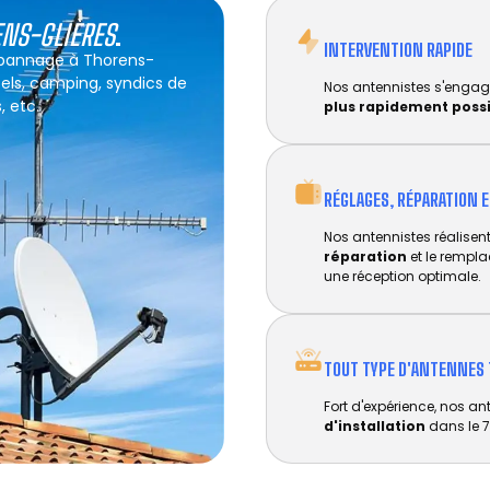
ENS-GLIÈRES
.
INTERVENTION RAPIDE
dépannage à Thorens-
ôtels, camping, syndics de
Nos antennistes s'engag
, etc.
plus rapidement poss
RÉGLAGES, RÉPARATION 
Nos antennistes réalisent 
réparation
et le rempl
une réception optimale.
TOUT TYPE D'ANTENNES 
Fort d'expérience, nos an
d'installation
dans le 7