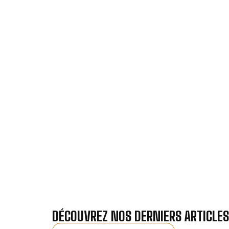
VOTRE INSTA
Nos antennistes vous f
Recevez gra
DÉCOUVREZ NOS DERNIERS ARTICLES