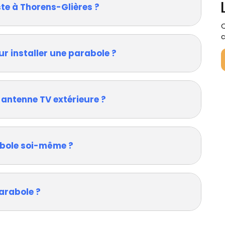
te à Thorens-Glières ?
Q
c
ur installer une parabole ?
 antenne TV extérieure ?
rabole soi-même ?
arabole ?