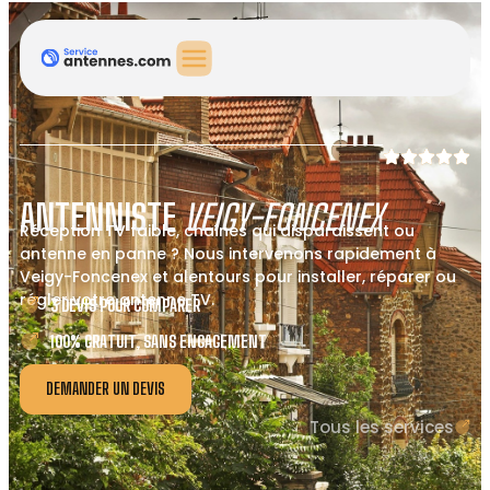
ANTENNISTE
VEIGY-FONCENEX
Réception TV faible, chaînes qui disparaissent ou
antenne en panne ? Nous intervenons rapidement à
Veigy-Foncenex et alentours pour installer, réparer ou
régler votre antenne TV.
3 DEVIS POUR COMPARER
100% GRATUIT, SANS ENGAGEMENT
DEMANDER UN DEVIS
Tous les services