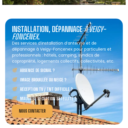
INSTALLATION, DÉPANNAGE
À VEIGY-
FONCENEX
.
Des services d’installation d’antenne et de
dépannage à Veigy-Foncenex pour particuliers et
professionnels : hôtels, camping, syndics de
copropriété, logements collectifs, collectivités, etc.
ABSENCE DE SIGNAL ?
IMAGE BROUILLÉE OU NEIGE ?
RÉCEPTION TV / TNT DIFFICILE ?
MAUVAISE RÉCEPTION SATELLITE ?
NOUS CONTACTER